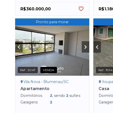
R$360.000,00
R$1.18
Pronto para morar
Ref.:
2047
VENDA
Ref.:
1994
Vila Nova - Blumenau/SC
Itoup
Apartamento
Casa
Dormitórios
2
, sendo
2
suítes
Dormitó
Garagens
2
Garage