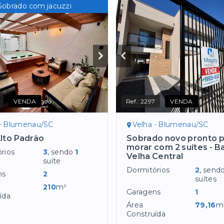
Sobrado com jacuzzi
VENDA
Ref.:
2297
VENDA
 - Blumenau/SC
Velha - Blumenau/SC
lto Padrão
Sobrado novo pronto 
morar com 2 suítes - Ba
rios
3
, sendo
1
Velha Central
suíte
Dormitórios
2
, send
ns
2
suítes
210
m²
Garagens
1
ída
Área
79,16
m
Construída