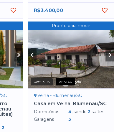
R$3.400,00
Pronto para morar
Ref.:
1993
VENDA
u/SC
Velha - Blumenau/SC
rro
Casa em Velha, Blumenau/SC
menau
Dormitórios
4
, sendo
2
suítes
uítes)
Garagens
5
o
2