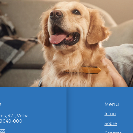
s
Menu
Início
s, 471, Velha -
89040-000
Sobre
555