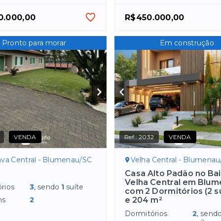
0.000,00
R$450.000,00
Pronto para morar
Em construção
VENDA
Ref.:
2032
VENDA
ava Central - Blumenau/SC
Velha Central - Blumena
Casa Alto Padão no Bai
Velha Central em Blu
rios
3
, sendo
1
suíte
com 2 Dormitórios (2 s
ns
2
e 204 m²
Dormitórios
2
, send