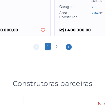
suítes
Garagens
2
Área
204
m²
Construída
00.000,00
R$1.400.000,00
1
2
Construtoras parceiras