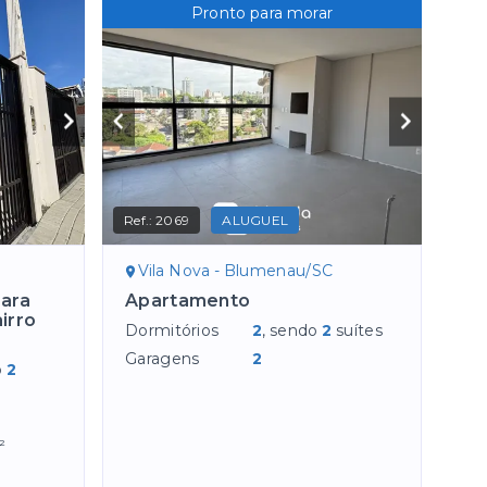
Pronto para morar
Ref.:
2069
ALUGUEL
Vila Nova - Blumenau/SC
para
Apartamento
irro
Dormitórios
2
, sendo
2
suítes
Garagens
2
o
2
²