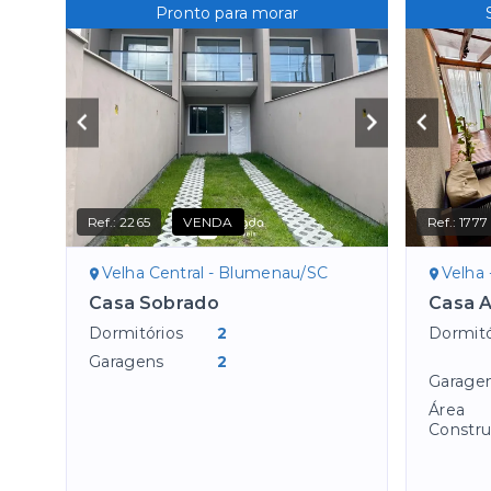
Pronto para morar
Ref.:
2265
VENDA
Ref.:
1777
Velha Central - Blumenau/SC
Velha
Casa Sobrado
Casa A
Dormitórios
2
Dormitó
Garagens
2
Garage
Área
Constru