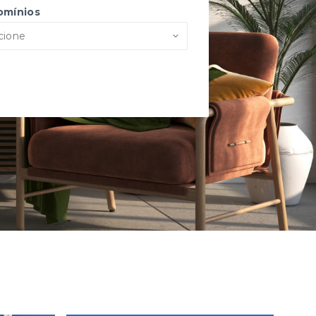
omínios
cione