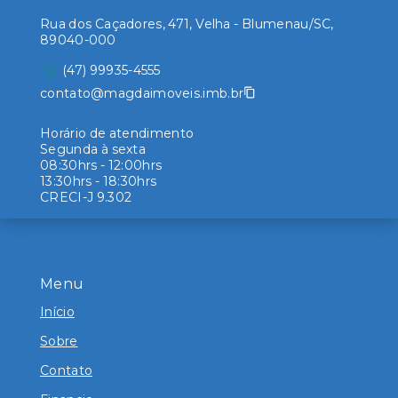
Rua dos Caçadores, 471, Velha - Blumenau/SC,
89040-000
(47) 99935-4555
contato@magdaimoveis.imb.br
Horário de atendimento
Segunda à sexta
08:30hrs - 12:00hrs
13:30hrs - 18:30hrs
CRECI-J 9.302
Menu
Início
Sobre
Contato