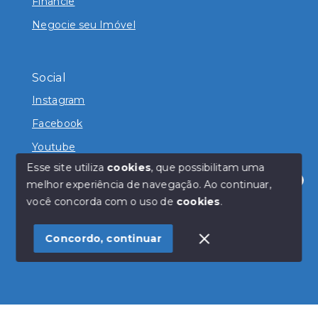
Financie
Negocie seu Imóvel
Social
Instagram
Facebook
Youtube
Esse site utiliza
cookies
, que possibilitam uma
melhor experiência de navegação.
Ao continuar,
Olá! Estamos disponíveis para te ajudar.
você concorda com o uso de
cookies
.
© Copyright 2026 - Magda Imóveis - Todos os direitos
reservados
Concordo, continuar
SITE PARA IMOBILIARIA