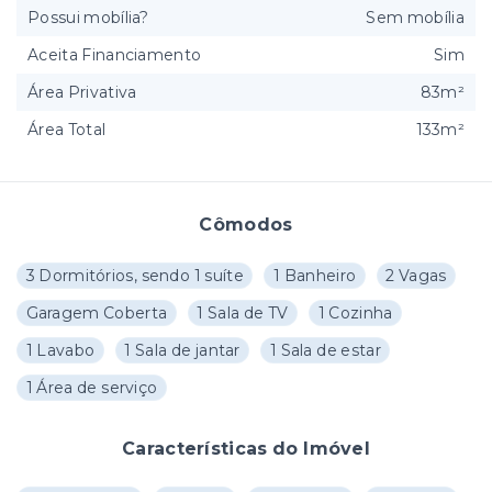
Possui mobília?
Sem mobília
Aceita Financiamento
Sim
Área Privativa
83m²
Área Total
133m²
Cômodos
3 Dormitórios, sendo 1 suíte
1 Banheiro
2 Vagas
Garagem Coberta
1 Sala de TV
1 Cozinha
1 Lavabo
1 Sala de jantar
1 Sala de estar
1 Área de serviço
Características do Imóvel