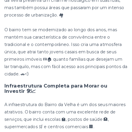
da Velha preserva um charme nostálgico em suas ruas,
mas também possui áreas que passaram por um intenso
processo de urbanização. 🏘️
O bairro tem se modernizado ao longo dos anos, mas
mantém sua característica de convivência entre o
tradicional e o contemporâneo. Isso cria uma atmosfera
única, que atrai tanto jovens casais em busca de seus
primeiros imóveis 👫🏠 quanto famílias que desejam um
lar tranquilo, mas com fácil acesso aos principais pontos da
cidade. 🚗💨
Infraestrutura Completa para Morar ou
Investir 🛠️📈
A infraestrutura do Bairro da Velha é um dos seus maiores
atrativos. O bairro conta com uma excelente rede de
serviços, que inclui escolas 🏫, postos de saúde 🏥,
supermercados 🛒 e centros comerciais 🏢.