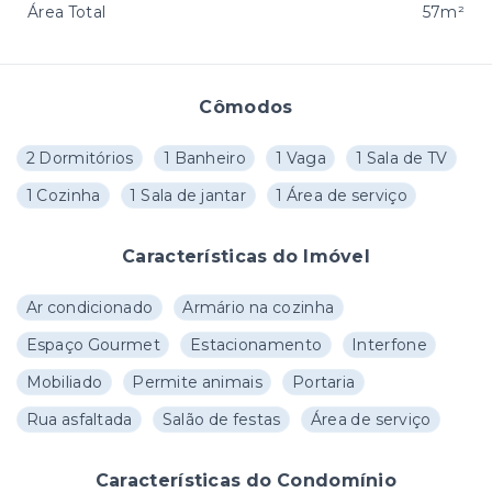
Área Total
57m²
Cômodos
2 Dormitórios
1 Banheiro
1 Vaga
1 Sala de TV
1 Cozinha
1 Sala de jantar
1 Área de serviço
Características do Imóvel
Ar condicionado
Armário na cozinha
Espaço Gourmet
Estacionamento
Interfone
Mobiliado
Permite animais
Portaria
Rua asfaltada
Salão de festas
Área de serviço
Características do Condomínio