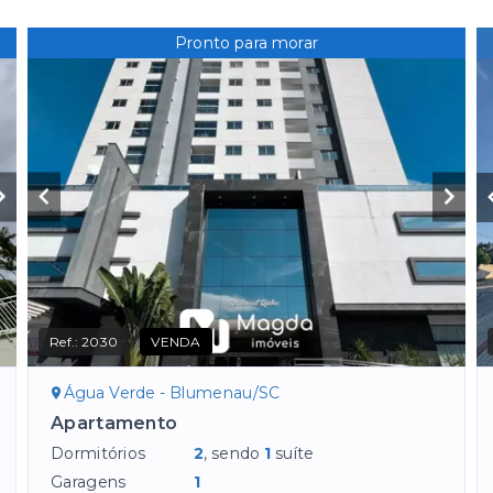
Pronto para morar
Ref.:
2030
VENDA
Água Verde - Blumenau/SC
Apartamento
Dormitórios
2
, sendo
1
suíte
Garagens
1