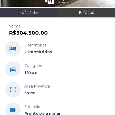
Ref.:
2262
16
fotos
Venda
R$304.500,00
Dormitórios
2 Dormitórios
Garagens
1 Vaga
Área Privativa
59 m²
Situação
Pronto para morar