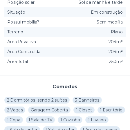
Posição solar
Sol da manhã e tarde
Situação
Em construção
Possui mobília?
Sem mobília
Terreno
Plano
Área Privativa
204m²
Área Construída
204m²
Área Total
250m²
Cômodos
2 Dormitórios, sendo 2 suítes
3 Banheiros
2 Vagas
Garagem Coberta
1 Closet
1 Escritório
1 Copa
1 Sala de TV
1 Cozinha
1 Lavabo
1 Sala de jantar
1 Sala de estar
1 Área de serviço