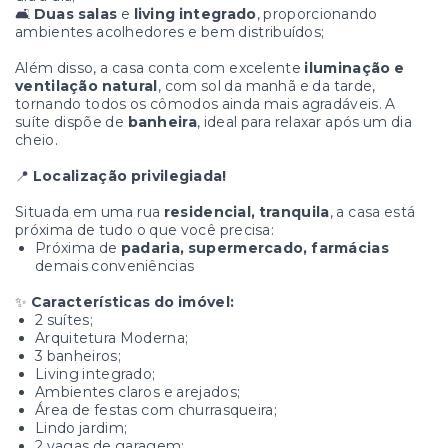
🛋️
Duas salas
e
living integrado
, proporcionando
ambientes acolhedores e bem distribuídos;
Além disso, a casa conta com excelente
iluminação e
ventilação natural
, com sol da manhã e da tarde,
tornando todos os cômodos ainda mais agradáveis. A
suíte dispõe de
banheira
, ideal para relaxar após um dia
cheio.
📍
Localização privilegiada!
Situada em uma rua
residencial, tranquila
, a casa está
próxima de tudo o que você precisa:
Próxima de
padaria, supermercado, farmácias
demais conveniências
✨
Características do imóvel:
2 suítes;
Arquitetura Moderna;
3 banheiros;
Living integrado;
Ambientes claros e arejados;
Área de festas com churrasqueira;
Lindo jardim;
2 vagas de garagem;