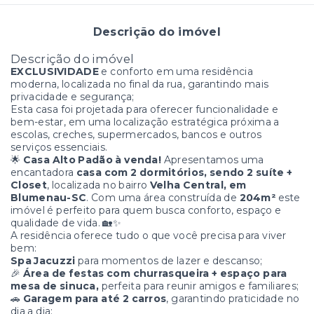
Descrição do imóvel
Descrição do imóvel
EXCLUSIVIDADE
e conforto em uma residência
moderna, localizada no final da rua, garantindo mais
privacidade e segurança;
Esta casa foi projetada para oferecer funcionalidade e
bem-estar, em uma localização estratégica próxima a
escolas, creches, supermercados, bancos e outros
serviços essenciais.
🌟
Casa Alto Padão à venda!
Apresentamos uma
encantadora
casa com 2 dormitórios, sendo 2 suíte +
Closet
, localizada no bairro
Velha Central, em
Blumenau-SC
. Com uma área construída de
204m²
este
imóvel é perfeito para quem busca conforto, espaço e
qualidade de vida. 🏡✨
A residência oferece tudo o que você precisa para viver
bem:
Spa Jacuzzi
para momentos de lazer e descanso;
🎉
Área de festas com churrasqueira + espaço para
mesa de sinuca,
perfeita para reunir amigos e familiares;
🚗
Garagem para até 2 carros
, garantindo praticidade no
dia a dia;