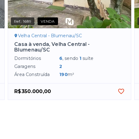
Ref.:
1689
VENDA
Velha Central - Blumenau/SC
Casa à venda, Velha Central -
Blumenau/SC
Dormitórios
6
, sendo
1
suíte
Garagens
2
Área Construída
190
m²
R$350.000,00