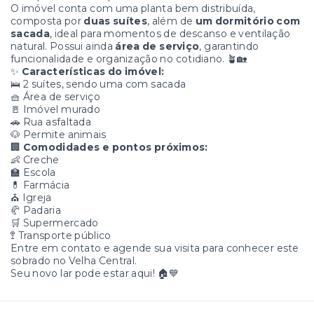
O imóvel conta com uma planta bem distribuída,
composta por
duas suítes
, além de
um dormitório com
sacada
, ideal para momentos de descanso e ventilação
natural. Possui ainda
área de serviço
, garantindo
funcionalidade e organização no cotidiano. 🪴🏡
✨
Características do imóvel:
🛌 2 suítes, sendo uma com sacada
🧺 Área de serviço
🚪 Imóvel murado
🚗 Rua asfaltada
🐶 Permite animais
🏢
Comodidades e pontos próximos:
👶 Creche
🏫 Escola
💊 Farmácia
⛪ Igreja
🥐 Padaria
🛒 Supermercado
🚏 Transporte público
Entre em contato e agende sua visita para conhecer este
sobrado no Velha Central.
Seu novo lar pode estar aqui! 🏠💙