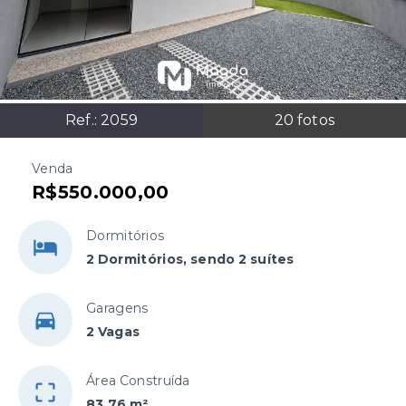
Ref.:
2059
20
fotos
Venda
R$550.000,00
Dormitórios
2 Dormitórios, sendo 2 suítes
Garagens
2 Vagas
Área Construída
83,76 m²