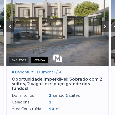
Ref.:
1705
VENDA
Badenfurt - Blumenau/SC
Oportunidade Imperdível: Sobrado com 2
suítes, 2 vagas e espaço grande nos
fundos!
Dormitórios
2
, sendo
2
suítes
Garagens
2
Área Construída
90
m²