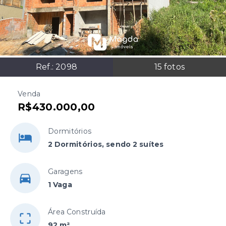
Ref.:
2098
15
fotos
Venda
R$430.000,00
Dormitórios
2 Dormitórios, sendo 2 suítes
Garagens
1 Vaga
Área Construída
92 m²