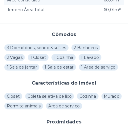
Área Construída
60,01m²
Terreno Área Total
60,01m²
Cômodos
3 Dormitórios, sendo 3 suítes
2 Banheiros
2 Vagas
1 Closet
1 Cozinha
1 Lavabo
1 Sala de jantar
1 Sala de estar
1 Área de serviço
Características do Imóvel
Closet
Coleta seletiva de lixo
Cozinha
Murado
Permite animais
Área de serviço
Proximidades