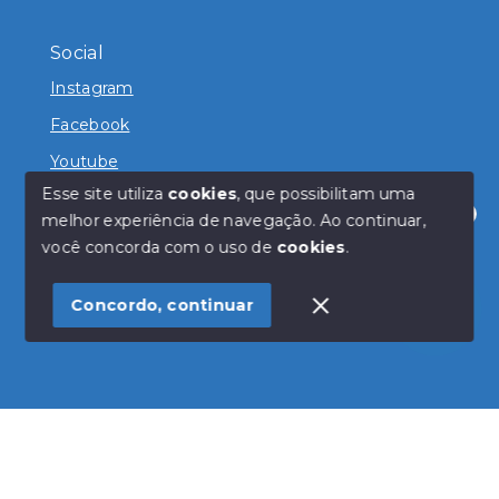
Social
Instagram
Facebook
Youtube
Esse site utiliza
cookies
, que possibilitam uma
melhor experiência de navegação.
Ao continuar,
Olá! Estamos disponíveis para te ajudar.
você concorda com o uso de
cookies
.
© Copyright 2026 - Magda Imóveis - Todos os direitos
reservados
Concordo, continuar
SITE PARA IMOBILIARIA
Início
Histórico
Favoritos