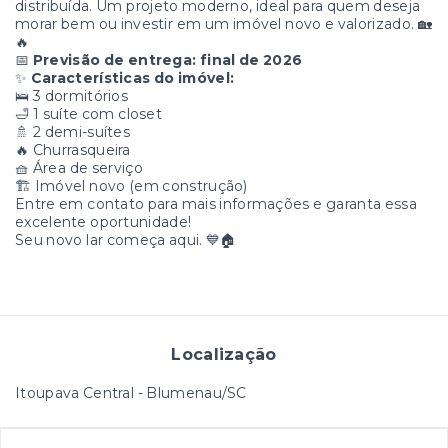
distribuída. Um projeto moderno, ideal para quem deseja
morar bem ou investir em um imóvel novo e valorizado. 🏡
🔥
📅
Previsão de entrega: final de 2026
✨
Características do imóvel:
🛌 3 dormitórios
🛁 1 suíte com closet
🚿 2 demi-suítes
🔥 Churrasqueira
🧺 Área de serviço
🏗️ Imóvel novo (em construção)
Entre em contato para mais informações e garanta essa
excelente oportunidade!
Seu novo lar começa aqui. 💙🏠
Localização
Itoupava Central - Blumenau/SC