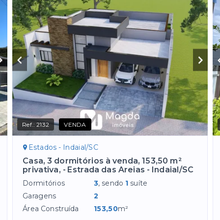
Ref.:
2132
VENDA
Estados - Indaial/SC
Casa, 3 dormitórios à venda, 153,50 m²
privativa, - Estrada das Areias - Indaial/SC
Dormitórios
3
, sendo
1
suíte
Garagens
2
Área Construída
153,50
m²