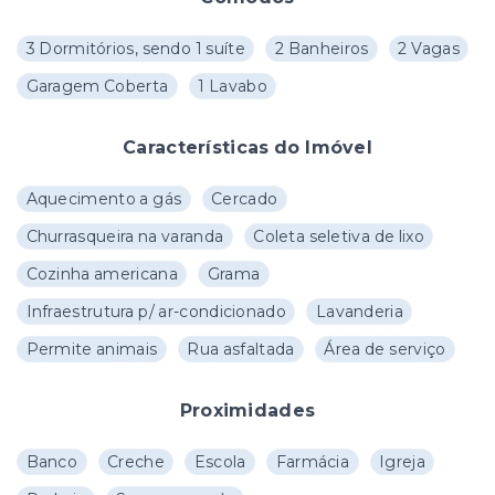
3 Dormitórios, sendo 1 suíte
2 Banheiros
2 Vagas
Garagem Coberta
1 Lavabo
Características do Imóvel
Aquecimento a gás
Cercado
Churrasqueira na varanda
Coleta seletiva de lixo
Cozinha americana
Grama
Infraestrutura p/ ar-condicionado
Lavanderia
Permite animais
Rua asfaltada
Área de serviço
Proximidades
Banco
Creche
Escola
Farmácia
Igreja