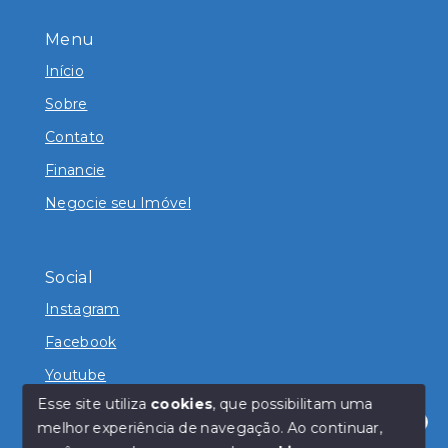
Menu
Início
Sobre
Contato
Financie
Negocie seu Imóvel
Social
Instagram
Facebook
Youtube
Esse site utiliza
cookies
, que possibilitam uma
melhor experiência de navegação.
Ao continuar,
Olá! Estamos disponíveis para te ajudar.