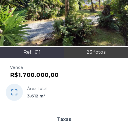
Ref.:
611
23
fotos
Venda
R$1.700.000,00
Área Total
3.612 m²
Taxas