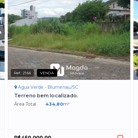
Ref.:
2166
VENDA
Água Verde - Blumenau/SC
Terreno bem localizado.
Área Total
434,80
m²
R$450.000,00