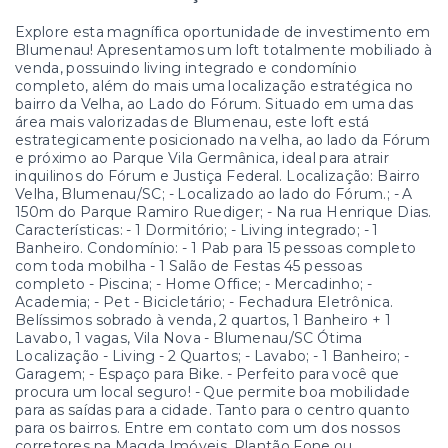
Explore esta magnífica oportunidade de investimento em
Blumenau! Apresentamos um loft totalmente mobiliado à
venda, possuindo living integrado e condomínio
completo, além do mais uma localização estratégica no
bairro da Velha, ao Lado do Fórum. Situado em uma das
área mais valorizadas de Blumenau, este loft está
estrategicamente posicionado na velha, ao lado da Fórum
e próximo ao Parque Vila Germânica, ideal para atrair
inquilinos do Fórum e Justiça Federal. Localização: Bairro
Velha, Blumenau/SC; - Localizado ao lado do Fórum.; - A
150m do Parque Ramiro Ruediger; - Na rua Henrique Dias.
Características: - 1 Dormitório; - Living integrado; - 1
Banheiro. Condomínio: - 1 Pab para 15 pessoas completo
com toda mobilha - 1 Salão de Festas 45 pessoas
completo - Piscina; - Home Office; - Mercadinho; -
Academia; - Pet - Bicicletário; - Fechadura Eletrônica.
Belíssimos sobrado à venda, 2 quartos, 1 Banheiro + 1
Lavabo, 1 vagas, Vila Nova - Blumenau/SC Ótima
Localização - Living - 2 Quartos; - Lavabo; - 1 Banheiro; -
Garagem; - Espaço para Bike. - Perfeito para você que
procura um local seguro! - Que permite boa mobilidade
para as saídas para a cidade. Tanto para o centro quanto
para os bairros. Entre em contato com um dos nossos
corretores na Magda Imóveis. Plantão Fone ou