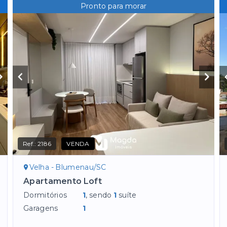
Pronto para morar
Ref.:
2186
VENDA
Velha - Blumenau/SC
Apartamento Loft
Dormitórios
1
, sendo
1
suíte
Garagens
1