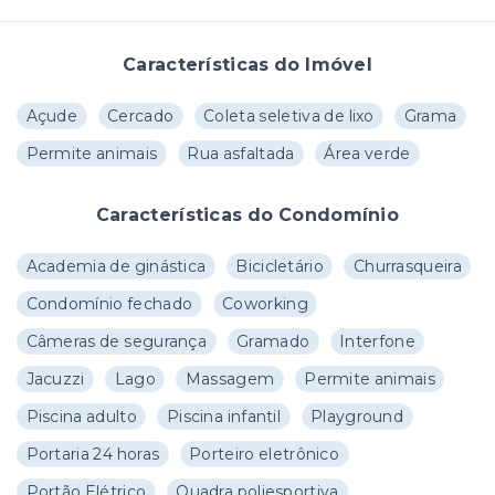
Características do Imóvel
Açude
Cercado
Coleta seletiva de lixo
Grama
Permite animais
Rua asfaltada
Área verde
Características do Condomínio
Academia de ginástica
Bicicletário
Churrasqueira
Condomínio fechado
Coworking
Câmeras de segurança
Gramado
Interfone
Jacuzzi
Lago
Massagem
Permite animais
Piscina adulto
Piscina infantil
Playground
Portaria 24 horas
Porteiro eletrônico
Portão Elétrico
Quadra poliesportiva