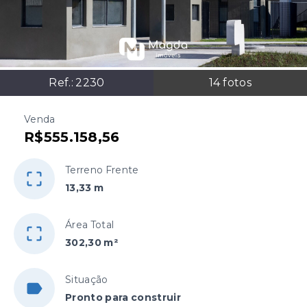
Ref.:
2230
14
fotos
Venda
R$555.158,56
Terreno Frente
13,33 m
Área Total
302,30 m²
Situação
Pronto para construir