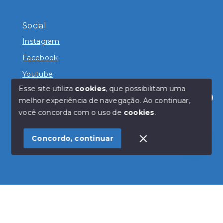
Social
Instagram
Facebook
Youtube
Esse site utiliza
cookies
, que possibilitam uma
melhor experiência de navegação.
Ao continuar,
Olá! Estamos disponíveis para te ajudar.
você concorda com o uso de
cookies
.
© Copyright 2026 - Magda Imóveis - Todos os direitos
reservados
Concordo, continuar
SITE PARA IMOBILIARIA
Início
Histórico
Favoritos