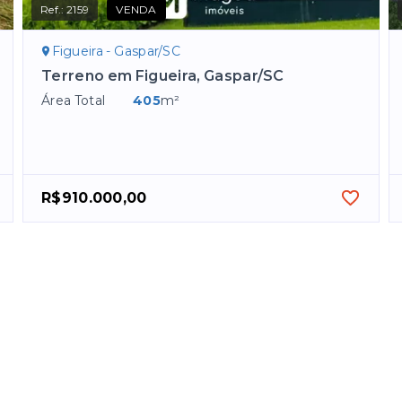
Ref.:
2159
VENDA
Figueira - Gaspar/SC
Terreno em Figueira, Gaspar/SC
Área Total
405
m²
R$910.000,00