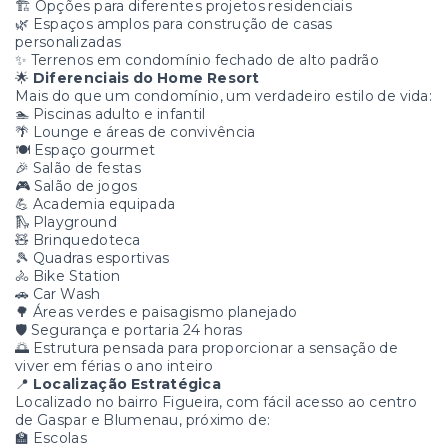
🏗️ Opções para diferentes projetos residenciais
🌿 Espaços amplos para construção de casas
personalizadas
✨ Terrenos em condomínio fechado de alto padrão
🌟
Diferenciais do Home Resort
Mais do que um condomínio, um verdadeiro estilo de vida:
🏊 Piscinas adulto e infantil
🌴 Lounge e áreas de convivência
🍽️ Espaço gourmet
🎉 Salão de festas
🎮 Salão de jogos
💪 Academia equipada
🛝 Playground
🧸 Brinquedoteca
🎾 Quadras esportivas
🚴 Bike Station
🚗 Car Wash
🌳 Áreas verdes e paisagismo planejado
🛡️ Segurança e portaria 24 horas
🌅 Estrutura pensada para proporcionar a sensação de
viver em férias o ano inteiro
📍
Localização Estratégica
Localizado no bairro Figueira, com fácil acesso ao centro
de Gaspar e Blumenau, próximo de:
🏫 Escolas