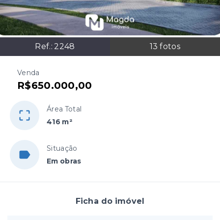
Ref.:
2248
13
fotos
Venda
R$650.000,00
Área Total
416 m²
Situação
Em obras
Ficha do imóvel