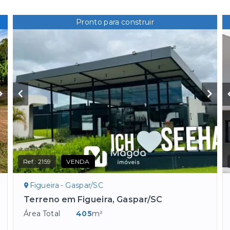
Pronto para construir
Ref.:
2159
VENDA
Figueira - Gaspar/SC
Terreno em Figueira, Gaspar/SC
Área Total
405
m²