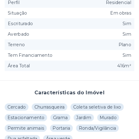
Perfil
Residencial
Situação
Em obras
Escriturado
Sim
Averbado
Sim
Terreno
Plano
Tem Financiamento
Sim
Área Total
416m²
Características do Imóvel
Cercado
Churrasqueira
Coleta seletiva de lixo
Estacionamento
Grama
Jardim
Murado
Permite animais
Portaria
Ronda/Vigilância
Rua asfaltada
Área verde